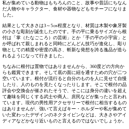
私が集めている動物はもちろんのこと、故事や昔話にちなん
だ人物やキャラクター、食材や器物などもモチーフになりま
した。
結果として大きさは3～5㎝程度となり、材質は木製や象牙製
の小さな彫刻が誕生したのです。手の平に乗るサイズから根
付は「掌（たなごころ）の芸術」とか「手の平の小宇宙」と
か呼ばれて親しまれると同時にどんどん技巧が進化し、彫り
物としての精度や密度の高さ、斬新な発想を誇る逸品が造ら
れるようになって行きました。
ちなみに根付は置物ではありませんから、360度どの方向か
らも鑑賞できます。そして底の面に紐を通すための穴が二つ
空いています。根付が流行ると自分のものを人に見せて自慢
したり、人のものを見たくなったりします。そこで根付の品
評会や交換会が催されたそうで、そこには身分の違いを超え
て趣味を同じくする武士や商人、庶民などが集ったと言われ
ています。現代の男性用アクセサリーで根付に相当するもの
はありませんが、強いて言えばキー・ホルダーや私が集めて
いた変わったデザインのネクタイピンなどは、大きさやアイ
ディアなどかなり近いものと言えるのではないでしょうか。