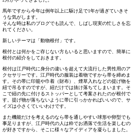
馬年ですから今年は例年以上に駆け足で1年が過ぎていきそ
うな気がします。
そんな時は私のブログでも読んで、しばし現実の忙しさを忘
れてください。
新しいテーマは「動物根付」です。
根付とは何かをご存じない方もいると思いますので、簡単に
根付の紹介をしておきます。
根付は江戸時代に身分の違いを超えて大流行した男性用のア
クセサリーです。江戸時代の服装は着物ですから帯を締めま
す。その帯に印籠や巾着（財布）、煙草入れなどの提げ物を
紐で吊るすのですが、紐だけでは抜け落ちてしまいます。そ
こで紐の先に付けるストッパーとして考案されたのが根付で
す。提げ物が落ちないように帯に引っかかればいいので、サ
イズは小さくていいわけです。
また機能だけを考えるのなら帯を通しやすい球形や卵型でも
事足りますが、江戸時代の人は粋でお洒落で生活を楽しむの
が好きですから、そこに様々なアイディアを凝らしました。