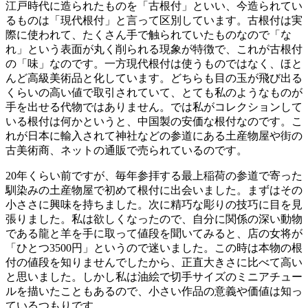
江戸時代に造られたものを「古根付」といい、今造られてい
るものは「現代根付」と言って区別しています。古根付は実
際に使われて、たくさん手で触られていたものなので「な
れ」という表面が丸く削られる現象が特徴で、これが古根付
の「味」なのです。一方現代根付は使うものではなく、ほと
んど高級美術品と化しています。どちらも目の玉が飛び出る
くらいの高い値で取引されていて、とても私のようなものが
手を出せる代物ではありません。では私がコレクションして
いる根付は何かというと、中国製の安価な根付なのです。こ
れが日本に輸入されて神社などの参道にある土産物屋や街の
古美術商、ネットの通販で売られているのです。
20年くらい前ですが、毎年参拝する最上稲荷の参道で寄った
馴染みの土産物屋で初めて根付に出会いました。まずはその
小ささに興味を持ちました。次に精巧な彫りの技巧に目を見
張りました。私は欲しくなったので、自分に関係の深い動物
である龍と羊を手に取って値段を聞いてみると、店の女将が
「ひとつ3500円」というので迷いました。この時は本物の根
付の値段を知りませんでしたから、正直大きさに比べて高い
と思いました。しかし私は油絵で切手サイズのミニアチュー
ルを描いたこともあるので、小さい作品の意義や価値は知っ
ているつもりです。