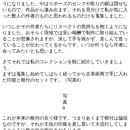
うになりました。やはりポーズのセンスや彫りの癖は隠せな
いもので、作品から滲み出ます。それを見分けて私が気に入
った数人の作者のものと思われるものだけを蒐集しました。
いつしかその作者たちにリスペクトの気持ちを抱くようにな
りました。おそらく現地では安い報酬で制作に取り組んでい
ることが想像されますが、決して手を抜かず、楽しんで造っ
ていることが伝わってくるからです。いつか叶うなら作者に
会ってみたいとも思いました。
さてそれでは私のコレクションを順に紹介していきましょ
う。
まずは蒐集し始めてしばらく経ってから古美術商で手に入れ
た印籠と根付のセットです。（写真8）
写
真
8
これが本来の根付の在り様です。つまりあくまで根付は脇役
なのですが、それが主役の印籠を差し置いて大流行してしま