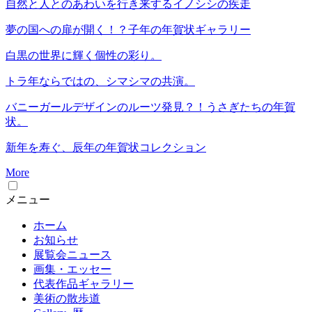
自然と人とのあわいを行き来するイノシシの疾走
夢の国への扉が開く！？子年の年賀状ギャラリー
白黒の世界に輝く個性の彩り。
トラ年ならではの、シマシマの共演。
バニーガールデザインのルーツ発見？！うさぎたちの年賀
状。
新年を寿ぐ、辰年の年賀状コレクション
More
メニュー
ホーム
お知らせ
展覧会ニュース
画集・エッセー
代表作品ギャラリー
美術の散歩道