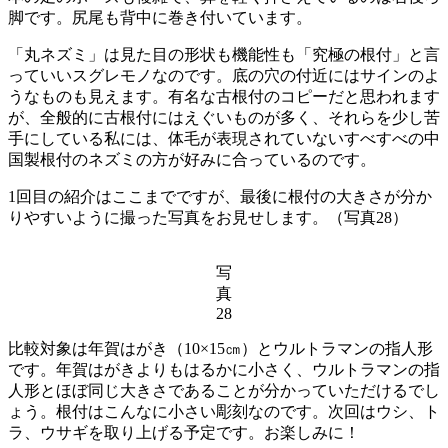
脚です。尻尾も背中に巻き付いています。
「丸ネズミ」は見た目の形状も機能性も「究極の根付」と言
っていいスグレモノなのです。底の穴の付近にはサインのよ
うなものも見えます。有名な古根付のコピーだと思われます
が、全般的に古根付にはえぐいものが多く、それらを少し苦
手にしている私には、体毛が表現されていないすべすべの中
国製根付のネズミの方が好みに合っているのです。
1回目の紹介はここまでですが、最後に根付の大きさが分か
りやすいように撮った写真をお見せします。（写真28）
写
真
28
比較対象は年賀はがき（10×15㎝）とウルトラマンの指人形
です。年賀はがきよりもはるかに小さく、ウルトラマンの指
人形とほぼ同じ大きさであることが分かっていただけるでし
ょう。根付はこんなに小さい彫刻なのです。次回はウシ、ト
ラ、ウサギを取り上げる予定です。お楽しみに！