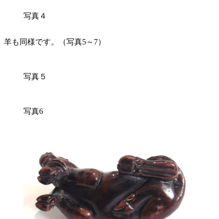
写真４
羊も同様です。（写真5～7）
写真５
写真6