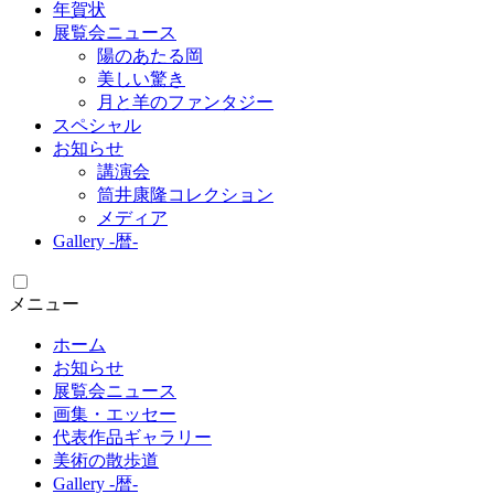
年賀状
展覧会ニュース
陽のあたる岡
美しい驚き
月と羊のファンタジー
スペシャル
お知らせ
講演会
筒井康隆コレクション
メディア
Gallery -暦-
メニュー
ホーム
お知らせ
展覧会ニュース
画集・エッセー
代表作品ギャラリー
美術の散歩道
Gallery -暦-