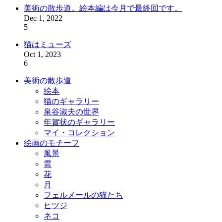
美術の散歩道。絵本編は今月で最終回です。
Dec 1, 2022
5
猫はミューズ
Oct 1, 2023
6
美術の散歩道
絵本
猫のギャラリー
泉谷淑夫の世界
年賀状のギャラリー
マイ・コレクション
絵画のモチーフ
風景
雲
花
月
フェルメールの猫たち
ヒツジ
ネコ