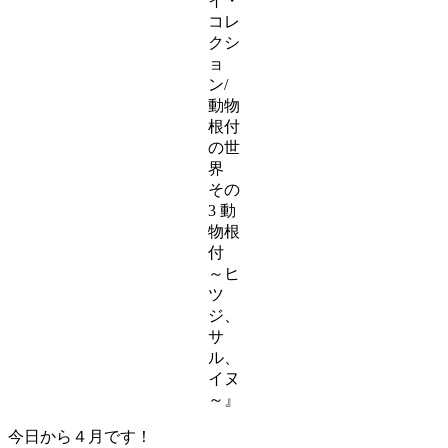
イ・
コレ
クシ
ョ
ン/
動物
根付
の世
界
その
3 動
物根
付
～ヒ
ツ
ジ、
サ
ル、
イヌ
～』
今日から４月です！