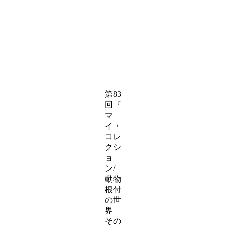
第83
回『
マ
イ・
コレ
クシ
ョ
ン/
動物
根付
の世
界
その