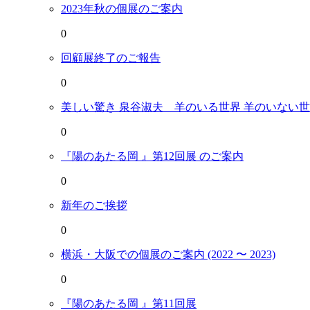
2023年秋の個展のご案内
0
回顧展終了のご報告
0
美しい驚き 泉谷淑夫 羊のいる世界 羊のいない
0
『陽のあたる岡 』第12回展 のご案内
0
新年のご挨拶
0
横浜・大阪での個展のご案内 (2022 〜 2023)
0
『陽のあたる岡 』第11回展