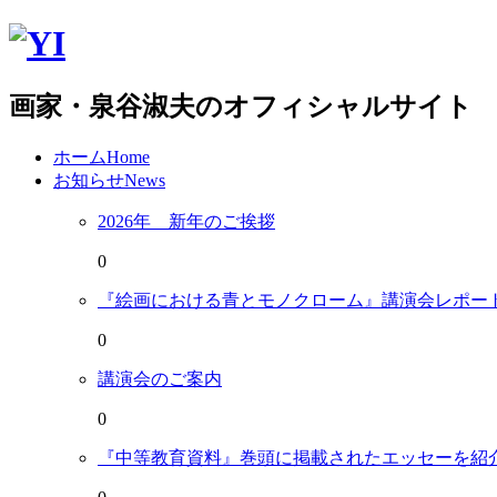
画家・泉谷淑夫のオフィシャルサイト
ホーム
Home
お知らせ
News
2026年 新年のご挨拶
0
『絵画における青とモノクローム』講演会レポー
0
講演会のご案内
0
『中等教育資料』巻頭に掲載されたエッセーを紹