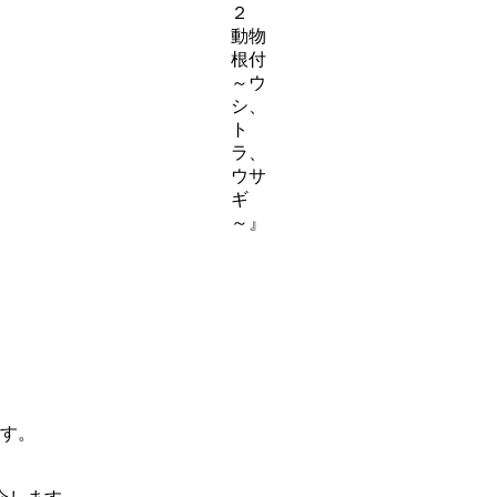
２
動物
根付
～ウ
シ、
ト
ラ、
ウサ
ギ
～』
です。