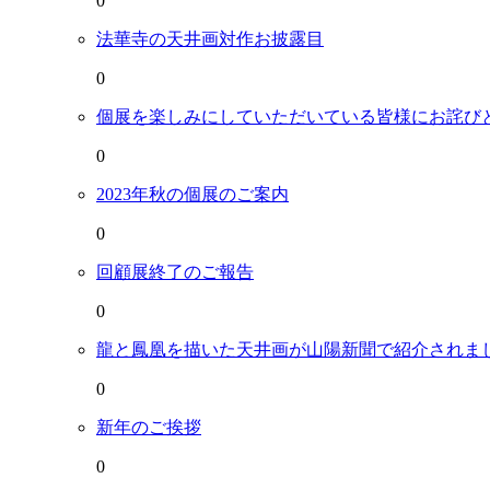
0
法華寺の天井画対作お披露目
0
個展を楽しみにしていただいている皆様にお詫び
0
2023年秋の個展のご案内
0
回顧展終了のご報告
0
龍と鳳凰を描いた天井画が山陽新聞で紹介されま
0
新年のご挨拶
0