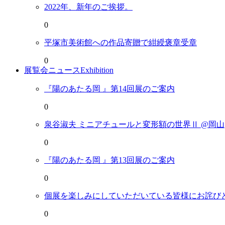
2022年、新年のご挨拶。
0
平塚市美術館への作品寄贈で紺綬褒章受章
0
展覧会ニュース
Exhibition
『陽のあたる岡 』第14回展のご案内
0
泉谷淑夫 ミニアチュールと変形額の世界Ⅱ @岡山
0
『陽のあたる岡 』第13回展のご案内
0
個展を楽しみにしていただいている皆様にお詫び
0