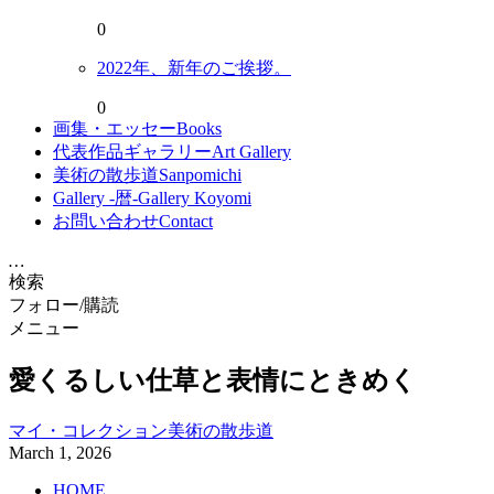
0
2022年、新年のご挨拶。
0
画集・エッセー
Books
代表作品ギャラリー
Art Gallery
美術の散歩道
Sanpomichi
Gallery -暦-
Gallery Koyomi
お問い合わせ
Contact
…
検索
フォロー/購読
メニュー
愛くるしい仕草と表情にときめく
マイ・コレクション
美術の散歩道
March
1
,
2026
HOME