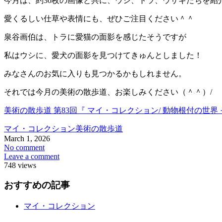
今月は、約30枚の画像と共に、ウシ、トラ、ウサギたちを紹
愛くるしい仕草や表情にも、ぜひご注目ください＾＾
泉谷画伯は、トラに愛猫の面影を感じたそうですが
私はウシに、愛犬の面影を見つけてきゅんとしました！
みなさんのお気に入りも見つかるかもしれません。
それでは今月の美術の散歩道、お楽しみください（＾＾）/
美術の散歩道 第83回『 マイ・コレクション/ 動物根付の世界
マイ・コレクション
美術の散歩道
March
1
,
2026
No comment
Leave a comment
748 views
おすすめの記事
マイ・コレクション