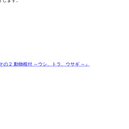
介します。
 その２ 動物根付 ～ウシ、トラ、ウサギ ～』