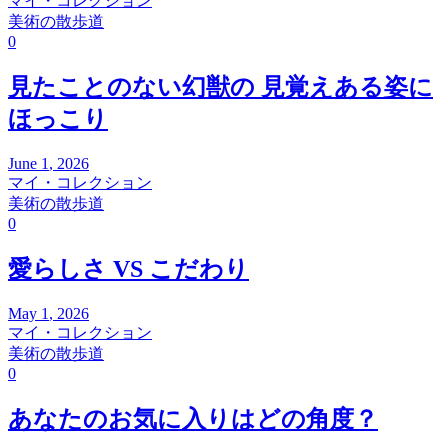
マイ・コレクション
美術の散歩道
0
見たことのない幻獣の 見覚えある姿に
ほっこり
June
1
,
2026
マイ・コレクション
美術の散歩道
0
愛らしさ VS こだわり
May
1
,
2026
マイ・コレクション
美術の散歩道
0
あなたのお気に入りはどの角度？