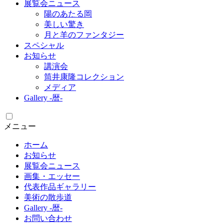
展覧会ニュース
陽のあたる岡
美しい驚き
月と羊のファンタジー
スペシャル
お知らせ
講演会
筒井康隆コレクション
メディア
Gallery -暦-
メニュー
ホーム
お知らせ
展覧会ニュース
画集・エッセー
代表作品ギャラリー
美術の散歩道
Gallery -暦-
お問い合わせ