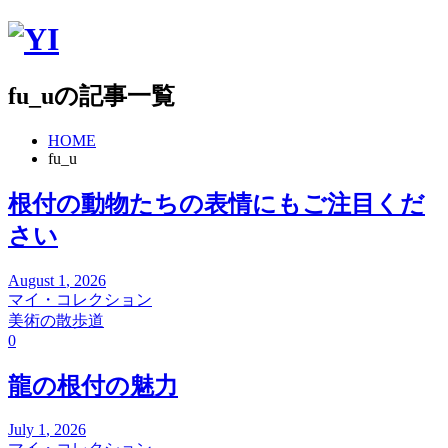
fu_uの記事一覧
HOME
fu_u
根付の動物たちの表情にもご注目くだ
さい
August
1
,
2026
マイ・コレクション
美術の散歩道
0
龍の根付の魅力
July
1
,
2026