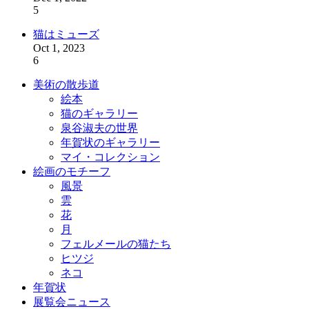
5
猫はミューズ
Oct 1, 2023
6
美術の散歩道
絵本
猫のギャラリー
泉谷淑夫の世界
年賀状のギャラリー
マイ・コレクション
絵画のモチーフ
風景
雲
花
月
フェルメールの猫たち
ヒツジ
ネコ
年賀状
展覧会ニュース