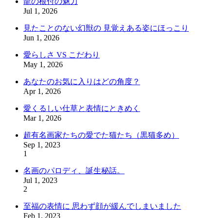
龍の根付の魅力
Jul 1, 2026
見たことのない幻獣の 見覚えある姿にほっこり
Jun 1, 2026
愛らしさ VS こだわり
May 1, 2026
あなたのお気に入りはどの角度？
Apr 1, 2026
愛くるしい仕草と表情にときめく
Mar 1, 2026
超有名画家たちの愛でた猫たち（黒猫多め）
Sep 1, 2023
1
名画のパロディ、誕生秘話。
Jul 1, 2023
2
至福の表情に 思わず顔が緩んでしまいました
Feb 1, 2023