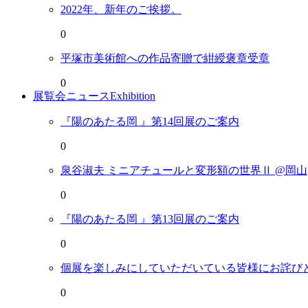
2022年、新年のご挨拶。
0
平塚市美術館への作品寄贈で紺綬褒章受章
0
展覧会ニュース
Exhibition
『陽のあたる岡 』第14回展のご案内
0
泉谷淑夫 ミニアチュールと変形額の世界Ⅱ @岡山
0
『陽のあたる岡 』第13回展のご案内
0
個展を楽しみにしていただいている皆様にお詫び
0