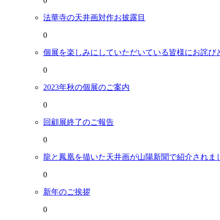
0
法華寺の天井画対作お披露目
0
個展を楽しみにしていただいている皆様にお詫び
0
2023年秋の個展のご案内
0
回顧展終了のご報告
0
龍と鳳凰を描いた天井画が山陽新聞で紹介されま
0
新年のご挨拶
0