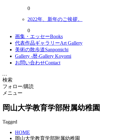
0
2022年、新年のご挨拶。
0
画集・エッセー
Books
代表作品ギャラリー
Art Gallery
美術の散歩道
Sanpomichi
Gallery -暦-
Gallery Koyomi
お問い合わせ
Contact
…
検索
フォロー/購読
メニュー
岡山大学教育学部附属幼稚園
Tagged
HOME
岡山大学教育学部附属幼稚園