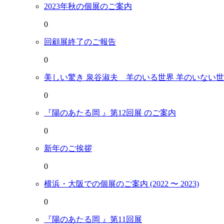
2023年秋の個展のご案内
0
回顧展終了のご報告
0
美しい驚き 泉谷淑夫 羊のいる世界 羊のいない
0
『陽のあたる岡 』第12回展 のご案内
0
新年のご挨拶
0
横浜・大阪での個展のご案内 (2022 〜 2023)
0
『陽のあたる岡 』第11回展