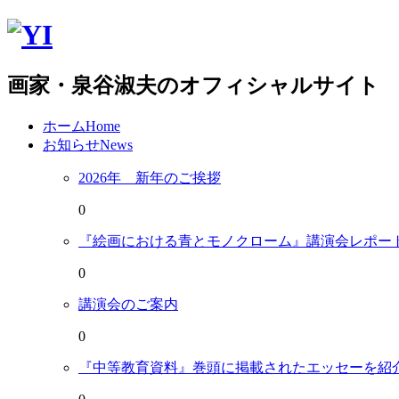
画家・泉谷淑夫のオフィシャルサイト
ホーム
Home
お知らせ
News
2026年 新年のご挨拶
0
『絵画における青とモノクローム』講演会レポー
0
講演会のご案内
0
『中等教育資料』巻頭に掲載されたエッセーを紹